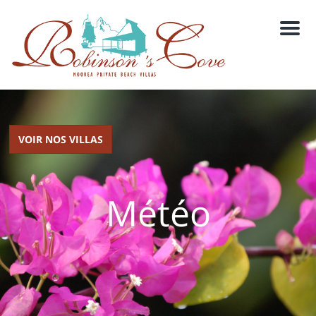
M
e
n
u
VOIR NOS VILLAS
Météo